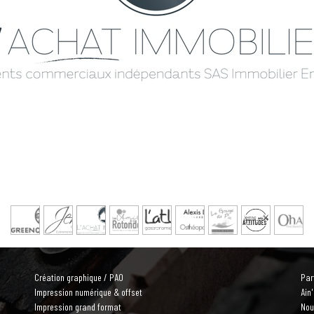
Création graphique / PAO
Par
Impression numérique & offset
Ain
Impression grand format
Nou