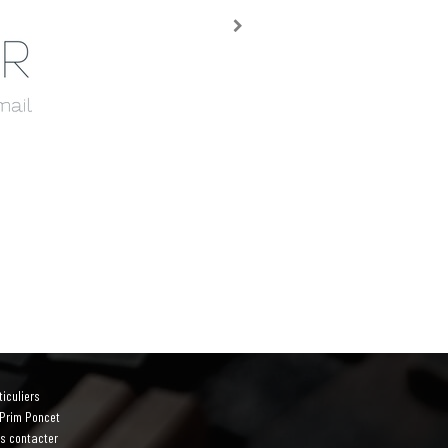
ticuliers
'Prim Poncet
s contacter