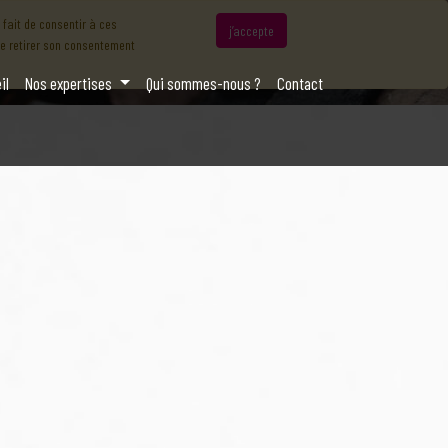
 fait de consentir à ces
j’accepte
de retirer son consentement
il
Nos expertises
Qui sommes-nous ?
Contact